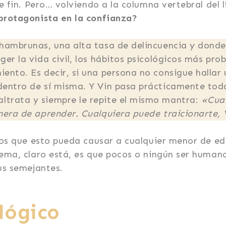
e fin. Pero… volviendo a la columna vertebral del l
 protagonista en la confianza?
hambrunas, una alta tasa de delincuencia y donde la
ger la vida civil, los hábitos psicológicos más pro
ento. Es decir, si una persona no consigue hallar 
dentro de sí misma. Y Vin pasa prácticamente toda 
trata y siempre le repite el mismo mantra:
«Cuan
anera de aprender. Cualquiera puede traicionarte, 
cios que esto pueda causar a cualquier menor de e
lema, claro está, es que pocos o ningún ser huma
us semejantes.
ológico