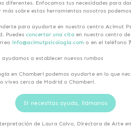
s diferentes. Enfocamos tus necesidades para dar
ber más sobre estas herramientas nosotros podemo
erte para ayudarte en nuestro centro Acimut Psi
id. Puedes
concertar
una
cita
en nuestro centro de
orreo
info@acimutpsicologia.com
o en el teléfono
a ayudamos a establecer nuevos rumbos
logía en Chamberí podemos ayudarte en lo que ne
 no vives cerca de Madrid o Chamberí.
Si necesitas ayuda, llámanos
interpretación de Laura Calvo, Directora de Arte e