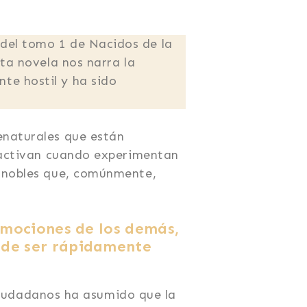
 del tomo 1 de Nacidos de la
sta novela nos narra la
te hostil y ha sido
enaturales que están
e activan cuando experimentan
as nobles que, comúnmente,
 emociones de los demás,
ede ser rápidamente
s ciudadanos ha asumido que la