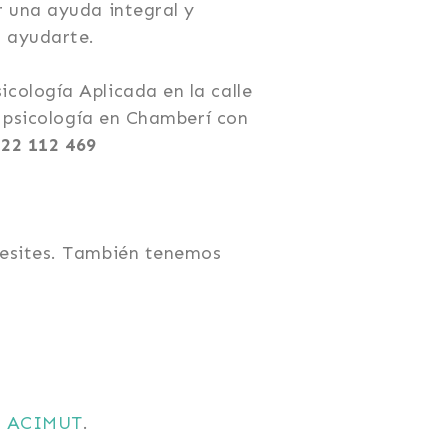
 una ayuda integral y
s ayudarte.
cología Aplicada en la calle
 psicología en Chamberí con
722 112 469
cesites. También tenemos
n
ACIMUT
.