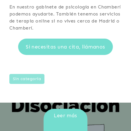
En nuestro gabinete de psicología en Chamberí
podemos ayudarte. También tenemos servicios
de terapia online si no vives cerca de Madrid o
Chamberí.
Si necesitas una cita, llámanos
Expectativas vitales
Sin categoría
¿Qué es realmente la disociación?
Leer más