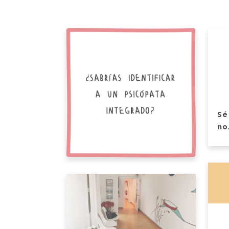
Sé
no