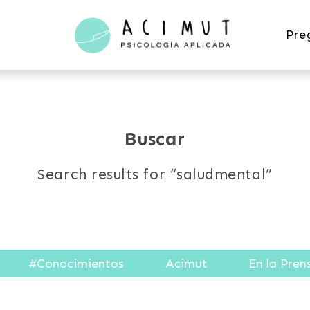
Acimut
Pre
Psicología
Buscar
Search results for “saludmental”
#Conocimientos
Acimut
En la Pren