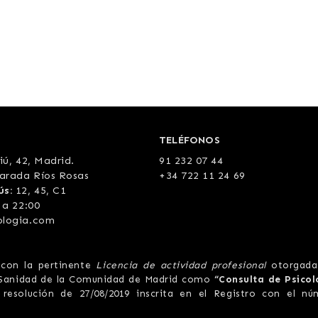
TELÉFONOS
iú, 42, Madrid
.
91 232 07 44
arada Ríos Rosas
+34 722 11 24 69
ús:
12, 45, C1
 a 22:00
ologia.com
 con la pertinente
Licencia de actividad profesional
otorgada
e Sanidad de la Comunidad de Madrid como
“Consulta de Psicol
resolución de 27/08/2019 inscrita en el Registro con el nú