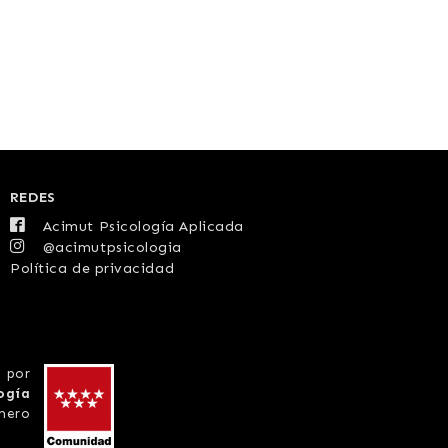
REDES
Acimut Psicología Aplicada
@acimutpsicologia
Política de privacidad
 por
ogía
mero