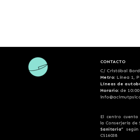
CONTACTO
C/ Cristóbal Bord
Metro:
Línea 1, P
Líneas de autob
Horario:
de 10:00
info@acimutpsic
El centro cuenta
la Conserjería d
Sanitaria”
según 
CS16038