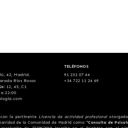
TELÉFONOS
iú, 42, Madrid
.
91 232 07 44
arada Ríos Rosas
+34 722 11 24 69
ús:
12, 45, C1
 a 22:00
ologia.com
 con la pertinente
Licencia de actividad profesional
otorgada
e Sanidad de la Comunidad de Madrid como
“Consulta de Psicol