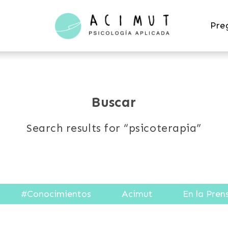
Acimut
Pre
Psicología
Buscar
Search results for “psicoterapia”
#Conocimientos
Acimut
En la Pren