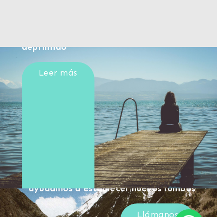
No es lo mismo estar triste que estar
deprimido
Leer más
En Acimut Psicología Aplicada
ayudamos a establecer nuevos rumbos
Llámanos