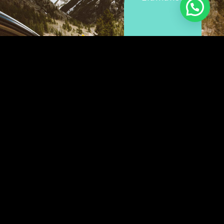
¿Quieres concertar
una cita en Acimut?
Si buscas un psicólogo en Madrid que te ayude