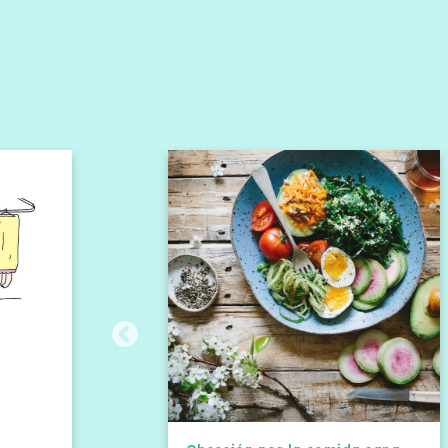
CONTACTO
C/ Cristóbal Bord
Metro:
Línea 1, P
Líneas de autob
Horario:
de 10:00
info@acimutpsic
El centro cuenta
la Conserjería d