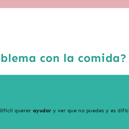
oblema con la comida?
difícil querer
ayudar
y ver que no puedes y es difí