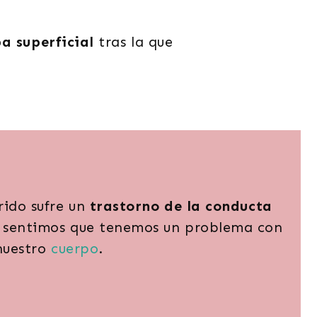
a superficial
tras la que
Hoy he ingerido
rido sufre un
trastorno de la conducta
demasiadas calorías.
e sentimos que tenemos un problema con
nuestro
cuerpo
.