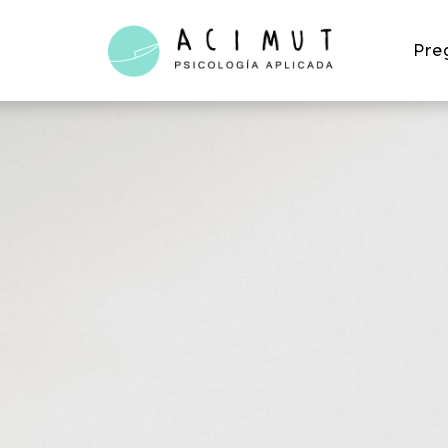
Acimut
Pre
Psicología