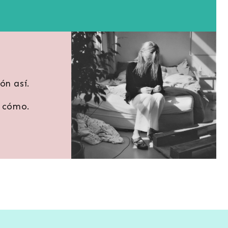
ón así.
 cómo.