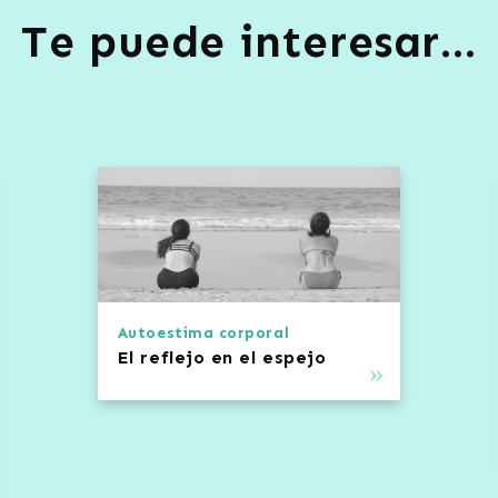
Te puede interesar…
TELÉFONOS
iú, 42, Madrid
.
91 232 07 44
arada Ríos Rosas
+34 722 11 24 69
Autoestima corporal
ús:
12, 45, C1
El reflejo en
el espejo
 a 22:00
ologia.com
 con la pertinente
Licencia de actividad profesional
otorgada
e Sanidad de la Comunidad de Madrid como
“Consulta de Psicol